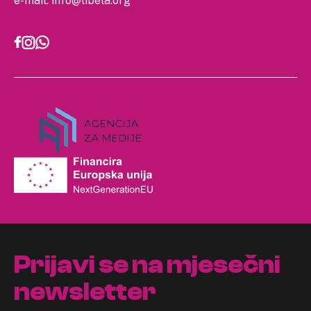
e-mail:
info@libela.org
Prijavi se na mjesečni
newsletter