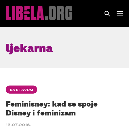
Skip
to
content
ljekarna
SA STAVOM
Feminisney: kad se spoje
Disney i feminizam
13.07.2016.