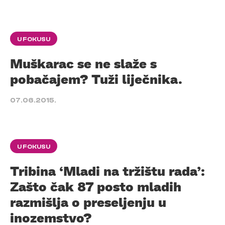
U FOKUSU
Muškarac se ne slaže s
pobačajem? Tuži liječnika.
07.06.2015.
U FOKUSU
Tribina ‘Mladi na tržištu rada’:
Zašto čak 87 posto mladih
razmišlja o preseljenju u
inozemstvo?