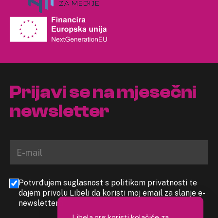
Prijavi se na mjesečni
newsletter
Potvrđujem suglasnost s politikom privatnosti te
dajem privolu Libeli da koristi moj email za slanje e-
newslettera
Libela.org koristi kolačiće za