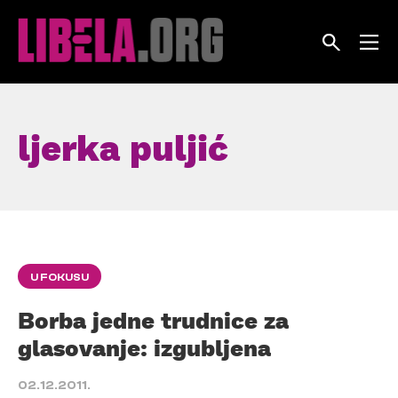
Skip
to
content
ljerka puljić
U FOKUSU
Borba jedne trudnice za
glasovanje: izgubljena
02.12.2011.