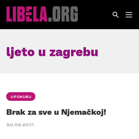
Skip
to
content
ljeto u zagrebu
U FOKUSU
Brak za sve u Njemačkoj!
30.06.2017.