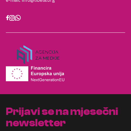
e-mail:
info@libela.org
Prijavi se na mjesečni
newsletter