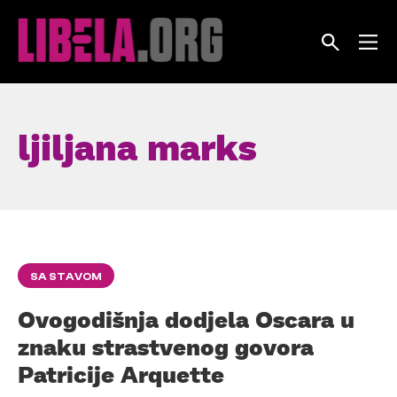
Skip
to
content
ljiljana marks
SA STAVOM
Ovogodišnja dodjela Oscara u
znaku strastvenog govora
Patricije Arquette