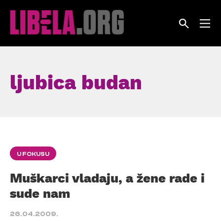
Skip
to
content
ljubica budan
U FOKUSU
Muškarci vladaju, a žene rade i
sude nam
26.04.2009.