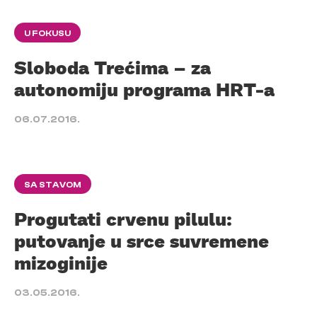
U FOKUSU
Sloboda Trećima – za
autonomiju programa HRT-a
06.07.2016.
SA STAVOM
Progutati crvenu pilulu:
putovanje u srce suvremene
mizoginije
03.05.2016.