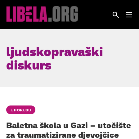
Skip
to
content
ljudskopravaški
diskurs
U FOKUSU
Baletna škola u Gazi – utočište
za traumatizirane djevojčice