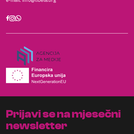
e-mail:
info@libela.org
Prijavi se na mjesečni
newsletter