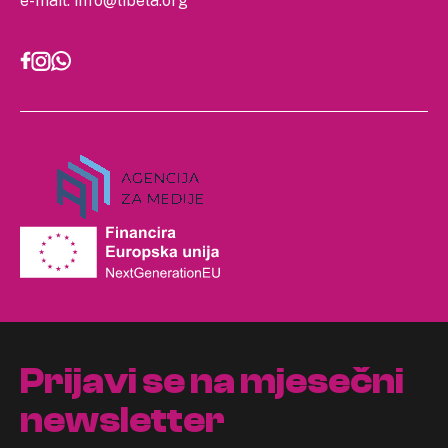
e-mail:
info@libela.org
Prijavi se na mjesečni
newsletter