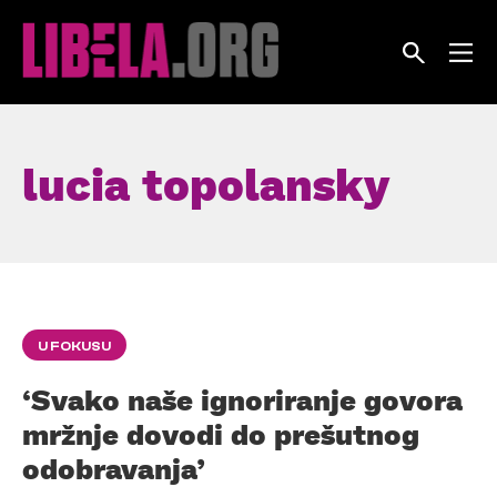
Skip
to
content
lucia topolansky
U FOKUSU
‘Svako naše ignoriranje govora
mržnje dovodi do prešutnog
odobravanja’