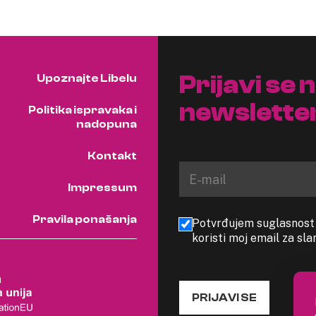
Prijavi se 
Upoznajte Libelu
newslette
Politika ispravaka i
nadopuna
Kontakt
Impressum
Pravila ponašanja
Potvrđujem suglasnost s
koristi moj email za sl
PRIJAVI SE