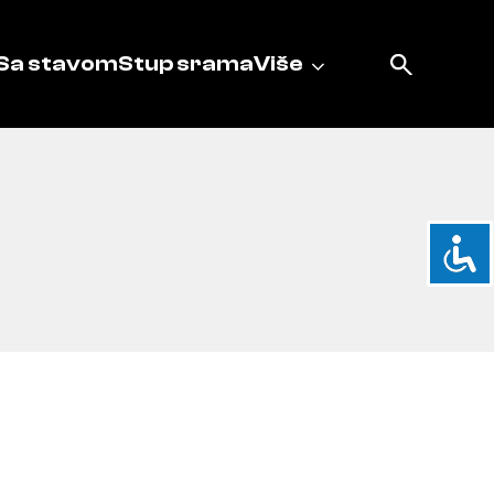
Sa stavom
Stup srama
Više