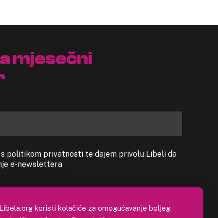
na mjesečni
r
 politikom privatnosti te dajem privolu Libeli da
anje e-newslettera
Libela.org koristi kolačiće za omogućavanje boljeg