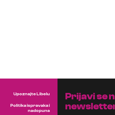
Prijavi se 
Upoznajte Libelu
newslette
Politika ispravaka i
nadopuna