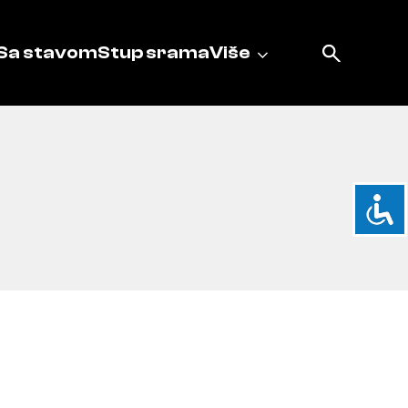
Sa stavom
Stup srama
Više