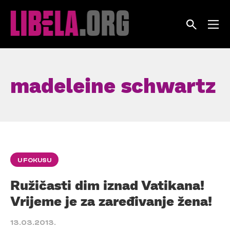
Skip
to
content
madeleine schwartz
U FOKUSU
Ružičasti dim iznad Vatikana!
Vrijeme je za zaređivanje žena!
13.03.2013.