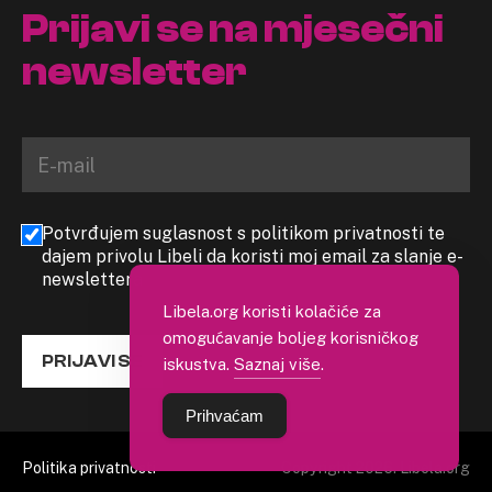
Prijavi se na mjesečni
newsletter
Potvrđujem suglasnost s politikom privatnosti te
dajem privolu Libeli da koristi moj email za slanje e-
newslettera
Libela.org koristi kolačiće za
omogućavanje boljeg korisničkog
PRIJAVI SE
iskustva.
Saznaj više
.
Prihvaćam
Politika privatnosti
Copyright 2026. Libela.org