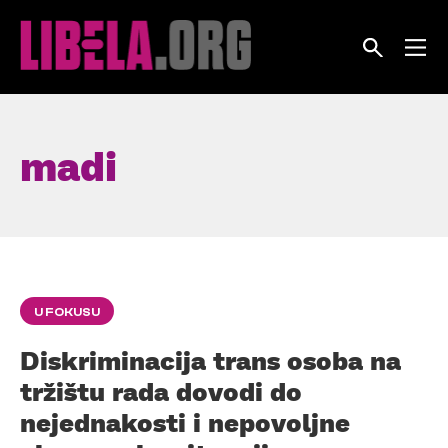
Skip
to
content
madi
U FOKUSU
Diskriminacija trans osoba na
tržištu rada dovodi do
nejednakosti i nepovoljne