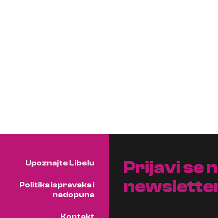
Prijavi se 
Upoznajte Libelu
newslette
Politika ispravaka i
nadopuna
Kontakt