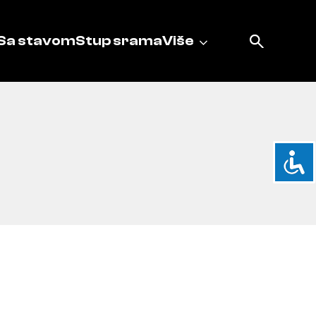
Sa stavom
Stup srama
Više