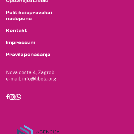
Upoznajte Libelu
Politika ispravaka i
nadopuna
Kontakt
Impressum
Pravila ponašanja
Nova cesta 4, Zagreb
e-mail:
info@libela.org