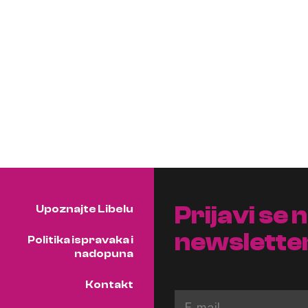
Prijavi se 
Upoznajte Libelu
newslette
Politika ispravaka i
nadopuna
Kontakt