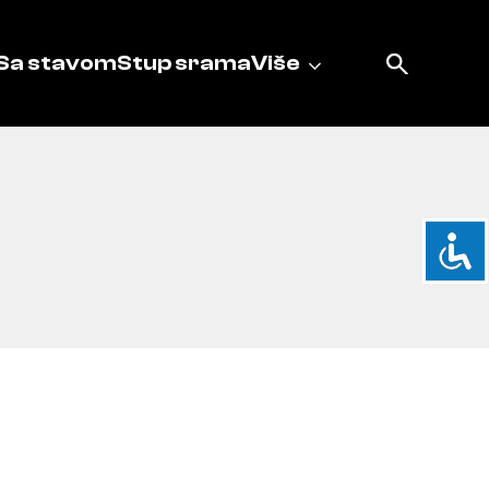
Sa stavom
Stup srama
Više