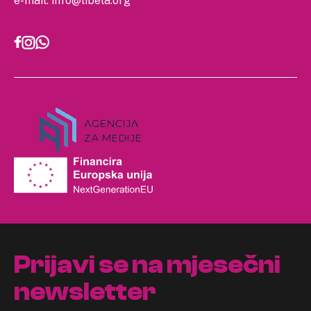
e-mail:
info@libela.org
Prijavi se na mjesečni
newsletter