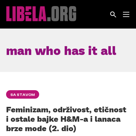
Skip
to
content
man who has it all
SA STAVOM
Feminizam, održivost, etičnost
i ostale bajke H&M-a i lanaca
brze mode (2. dio)