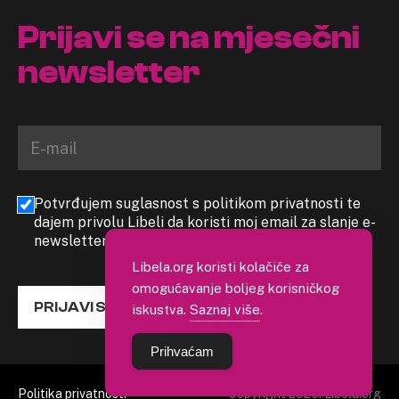
Prijavi se na mjesečni
newsletter
Potvrđujem suglasnost s politikom privatnosti te
dajem privolu Libeli da koristi moj email za slanje e-
newslettera
Libela.org koristi kolačiće za
omogućavanje boljeg korisničkog
PRIJAVI SE
iskustva.
Saznaj više
.
Prihvaćam
Politika privatnosti
Copyright 2026. Libela.org