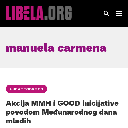
Skip
to
content
manuela carmena
UNCATEGORIZED
Akcija MMH i GOOD inicijative
povodom Međunarodnog dana
mladih