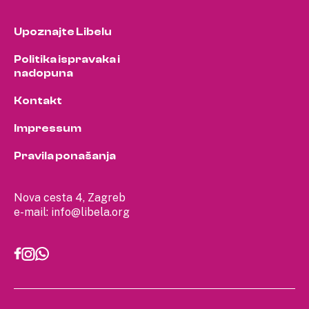
Upoznajte Libelu
Politika ispravaka i
nadopuna
Kontakt
Impressum
Pravila ponašanja
Nova cesta 4, Zagreb
e-mail:
info@libela.org