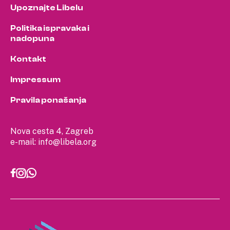
Upoznajte Libelu
Politika ispravaka i
nadopuna
Kontakt
Impressum
Pravila ponašanja
Nova cesta 4, Zagreb
e-mail:
info@libela.org