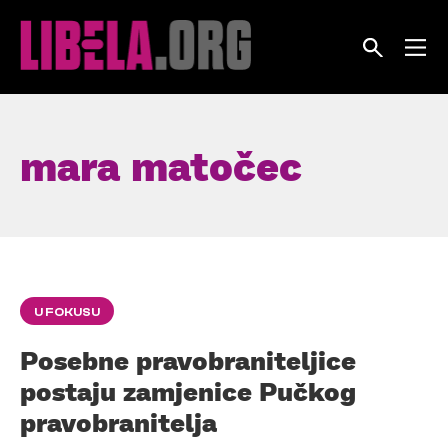
Skip
to
content
mara matočec
U FOKUSU
Posebne pravobraniteljice
postaju zamjenice Pučkog
pravobranitelja