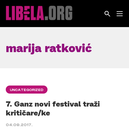
Skip
to
content
marija ratković
UNCATEGORIZED
7. Ganz novi festival traži
kritičare/ke
04.09.2017.