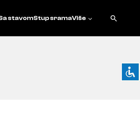
Sa stavom
Stup srama
Više