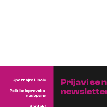
Prijavi se 
Upoznajte Libelu
newslette
Politika ispravaka i
nadopuna
Kontakt