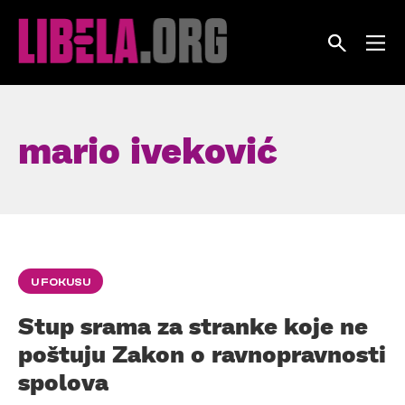
Skip
to
content
mario iveković
U FOKUSU
Stup srama za stranke koje ne
poštuju Zakon o ravnopravnosti
spolova