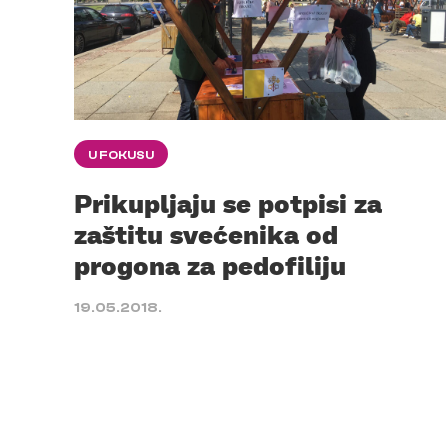
U FOKUSU
Prikupljaju se potpisi za
zaštitu svećenika od
progona za pedofiliju
19.05.2018.