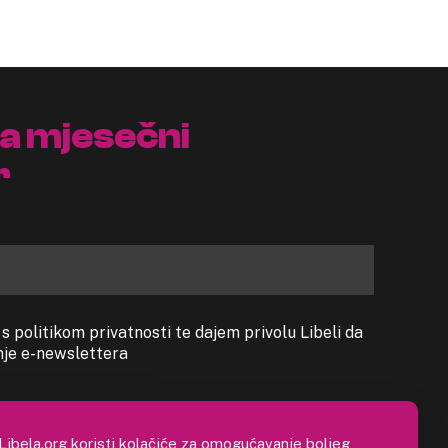
na mjesečni
r
 politikom privatnosti te dajem privolu Libeli da
anje e-newslettera
Libela.org koristi kolačiće za omogućavanje boljeg