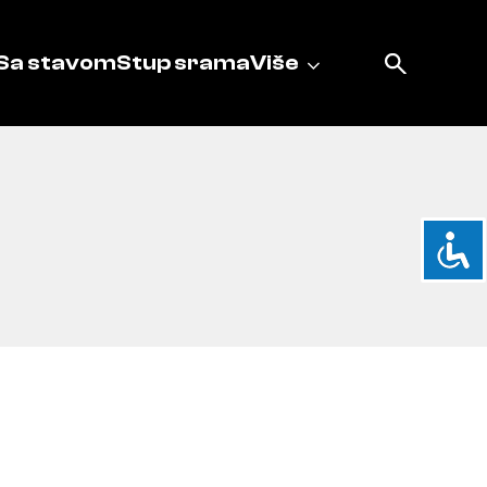
Sa stavom
Stup srama
Više