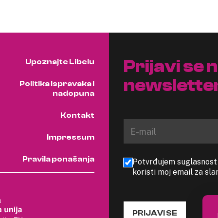
Prijavi se 
Upoznajte Libelu
newslette
Politika ispravaka i
nadopuna
Kontakt
Impressum
Pravila ponašanja
Potvrđujem suglasnost s
koristi moj email za sl
PRIJAVI SE