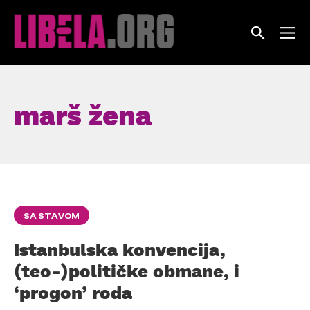
Skip
to
content
marš žena
SA STAVOM
Istanbulska konvencija,
(teo-)političke obmane, i
‘progon’ roda