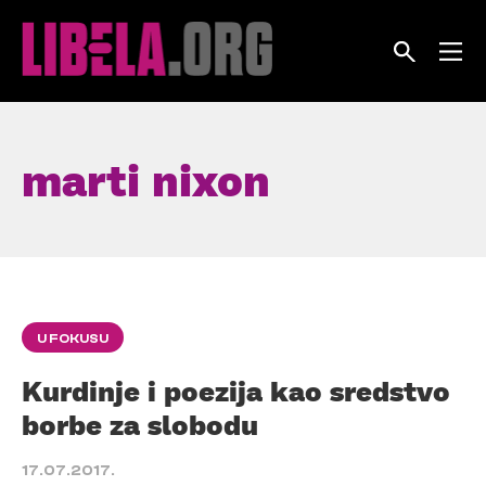
Skip
to
content
marti nixon
U FOKUSU
Kurdinje i poezija kao sredstvo
borbe za slobodu
17.07.2017.