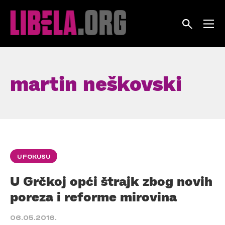
Skip
to
content
martin neškovski
U FOKUSU
U Grčkoj opći štrajk zbog novih
poreza i reforme mirovina
06.05.2016.