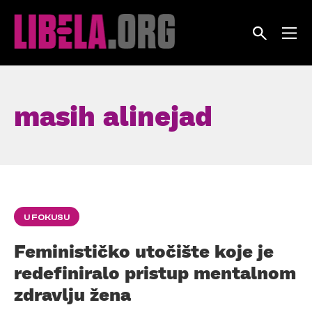
Skip
to
content
masih alinejad
U FOKUSU
Feminističko utočište koje je
redefiniralo pristup mentalnom
zdravlju žena