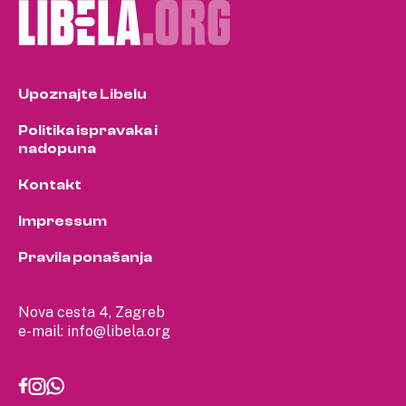
Upoznajte Libelu
Politika ispravaka i
nadopuna
Kontakt
Impressum
Pravila ponašanja
Nova cesta 4, Zagreb
e-mail:
info@libela.org