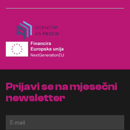
Prijavi se na mjesečni
newsletter