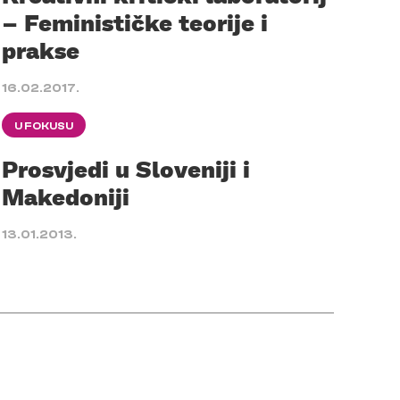
– Feminističke teorije i
prakse
16.02.2017.
U FOKUSU
Prosvjedi u Sloveniji i
Makedoniji
13.01.2013.