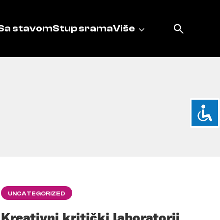
Sa stavom
Stup srama
Više
UNCATEGORIZED
Kreativni kritički laboratorij