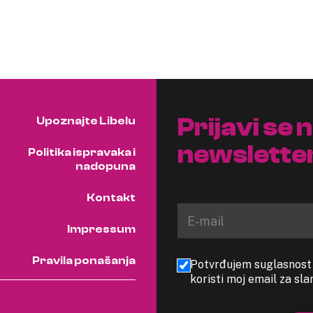
Prijavi se 
Upoznajte Libelu
newslette
Politika ispravaka i
nadopuna
Kontakt
Impressum
Pravila ponašanja
Potvrđujem suglasnost s
koristi moj email za sl