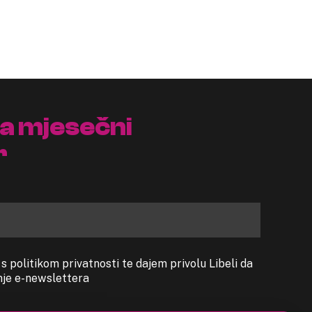
na mjesečni
r
 politikom privatnosti te dajem privolu Libeli da
anje e-newslettera