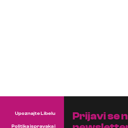
Prijavi se 
Upoznajte Libelu
newslette
Politika ispravaka i