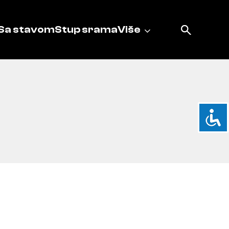
Sa stavom
Stup srama
Više