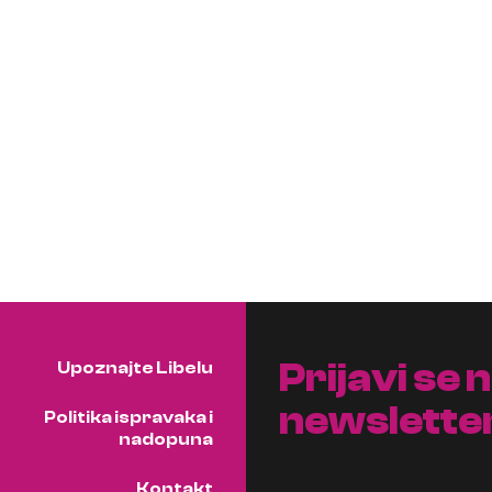
Prijavi se 
Upoznajte Libelu
newslette
Politika ispravaka i
nadopuna
Kontakt