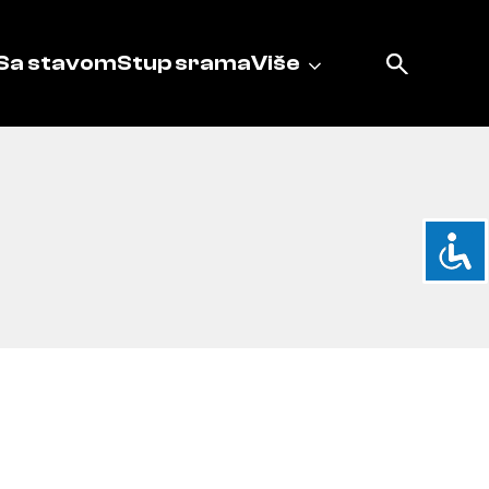
Sa stavom
Stup srama
Više