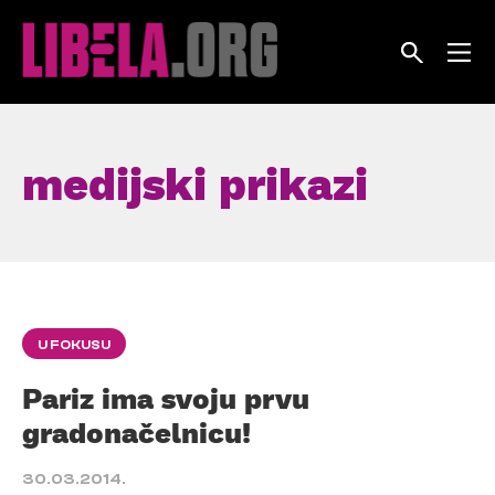
Skip
to
content
medijski prikazi
U FOKUSU
Pariz ima svoju prvu
gradonačelnicu!
30.03.2014.