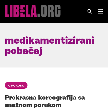
Skip
to
content
medikamentizirani
pobačaj
U FOKUSU
Prekrasna koreografija sa
snažnom porukom