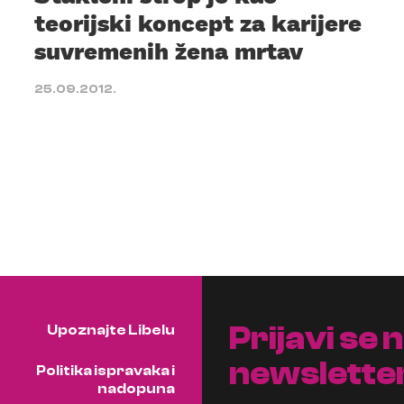
teorijski koncept za karijere
suvremenih žena mrtav
25.09.2012.
Prijavi se 
Upoznajte Libelu
newslette
Politika ispravaka i
nadopuna