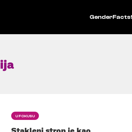
GenderFacts
ija
U FOKUSU
Stakleni strop je kao