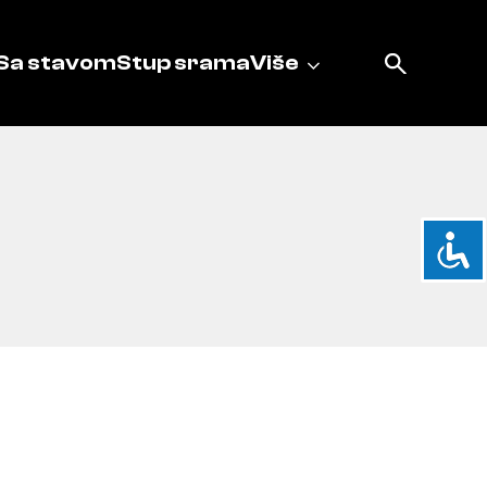
Sa stavom
Stup srama
Više