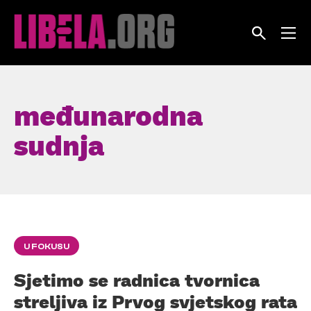
Skip
to
content
međunarodna
sudnja
U FOKUSU
Sjetimo se radnica tvornica
streljiva iz Prvog svjetskog rata