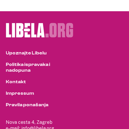
Upoznajte Libelu
Politika ispravaka i
nadopuna
Kontakt
Impressum
Pravila ponašanja
Nova cesta 4, Zagreb
e-mail:
info@libela.org