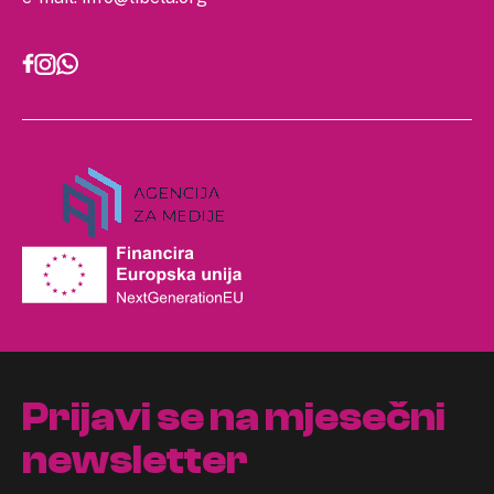
Prijavi se na mjesečni
newsletter