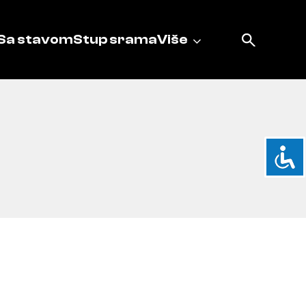
Sa stavom
Stup srama
Više