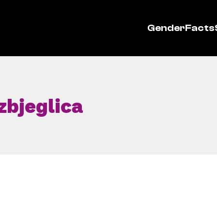
GenderFacts
zbjeglica