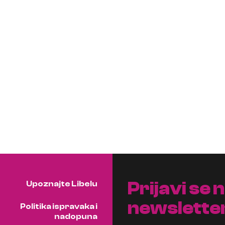
Prijavi se 
Upoznajte Libelu
newslette
Politika ispravaka i
nadopuna