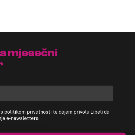
na mjesečni
r
 politikom privatnosti te dajem privolu Libeli da
anje e-newslettera