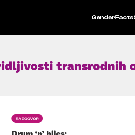
GenderFacts
dljivosti transrodnih 
RAZGOVOR
Drum ‘n’ bijes: