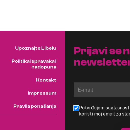
Prijavi se 
Upoznajte Libelu
newslette
Politika ispravaka i
nadopuna
Kontakt
Impressum
Pravila ponašanja
Potvrđujem suglasnost s
koristi moj email za sl