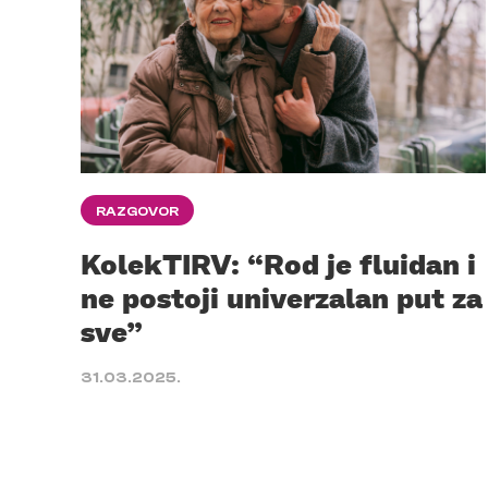
RAZGOVOR
KolekTIRV: “Rod je fluidan i
ne postoji univerzalan put za
sve”
31.03.2025.