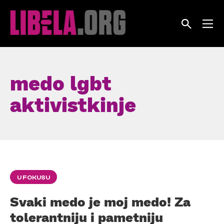
Skip
to
content
medo lgbt
aktivistkinje
U FOKUSU
Svaki medo je moj medo! Za
tolerantniju i pametniju