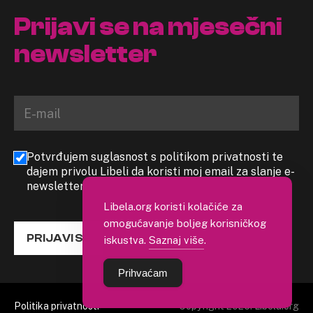
Prijavi se na mjesečni
newsletter
Potvrđujem suglasnost s politikom privatnosti te
dajem privolu Libeli da koristi moj email za slanje e-
newslettera
Libela.org koristi kolačiće za
omogućavanje boljeg korisničkog
PRIJAVI SE
iskustva.
Saznaj više
.
Prihvaćam
Politika privatnosti
Copyright 2026. Libela.org