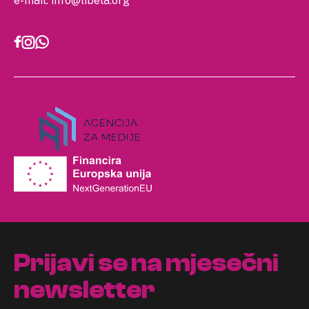
e-mail:
info@libela.org
Prijavi se na mjesečni
newsletter