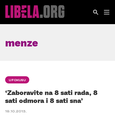
Skip
to
content
menze
U FOKUSU
‘Zaboravite na 8 sati rada, 8
sati odmora i 8 sati sna’
19.10.2013.