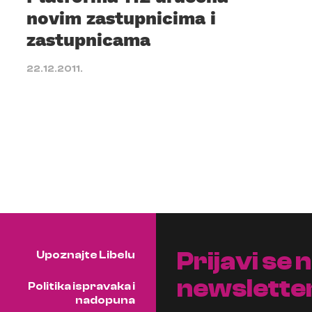
novim zastupnicima i
zastupnicama
22.12.2011.
Prijavi se 
Upoznajte Libelu
newslette
Politika ispravaka i
nadopuna