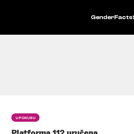
GenderFacts
U FOKUSU
Platforma 112 uručena