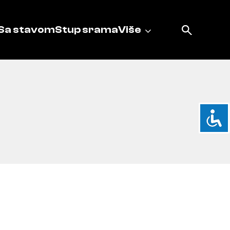
Sa stavom
Stup srama
Više