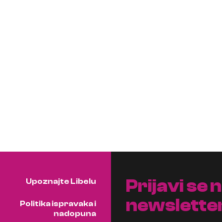
Prijavi se 
Upoznajte Libelu
newslette
Politika ispravaka i
nadopuna