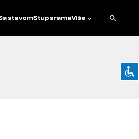
Sa stavom
Stup srama
Više