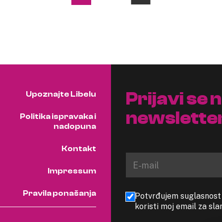
Prijavi se 
Upoznajte Libelu
newslette
Politika ispravaka i
nadopuna
Kontakt
Impressum
Pravila ponašanja
Potvrđujem suglasnost s
koristi moj email za sl