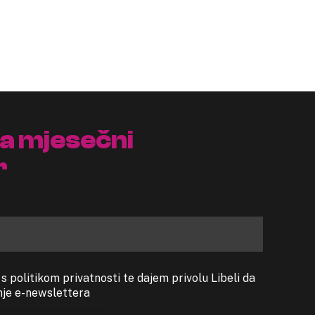
na mjesečni
r
 politikom privatnosti te dajem privolu Libeli da
anje e-newslettera