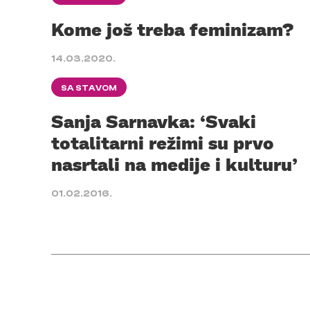
Kome još treba feminizam?
14.03.2020.
SA STAVOM
Sanja Sarnavka: ‘Svaki
totalitarni režimi su prvo
nasrtali na medije i kulturu’
01.02.2016.
Posts