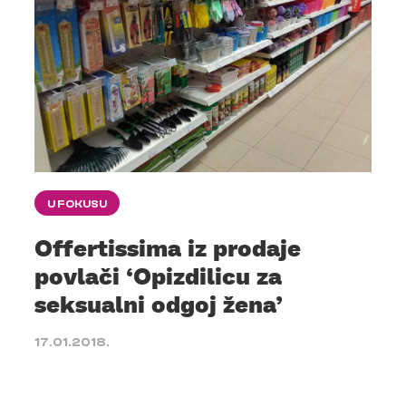
U FOKUSU
Offertissima iz prodaje
povlači ‘Opizdilicu za
seksualni odgoj žena’
17.01.2018.