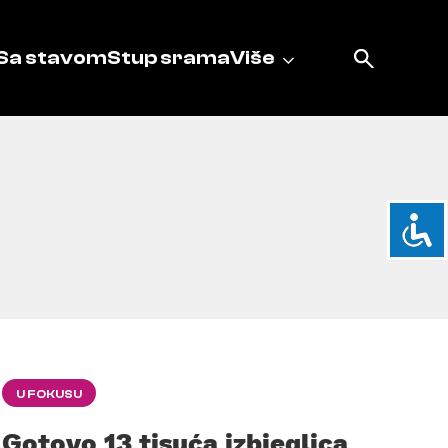
Sa stavom
Stup srama
Više
U FOKUSU
Gotovo 13 tisuća izbjeglica