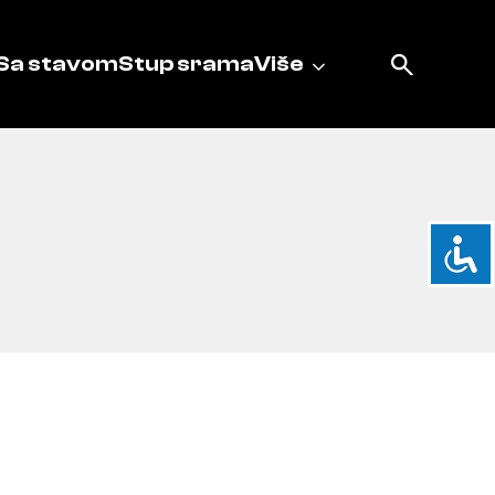
Sa stavom
Stup srama
Više