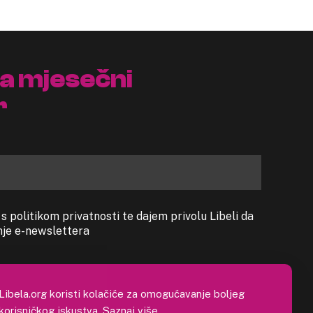
na mjesečni
r
 politikom privatnosti te dajem privolu Libeli da
anje e-newslettera
Libela.org koristi kolačiće za omogućavanje boljeg
korisničkog iskustva.
Saznaj više
.