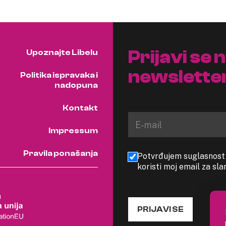
Prijavi se 
Upoznajte Libelu
newslette
Politika ispravaka i
nadopuna
Kontakt
Impressum
Pravila ponašanja
Potvrđujem suglasnost s
koristi moj email za sl
PRIJAVI SE