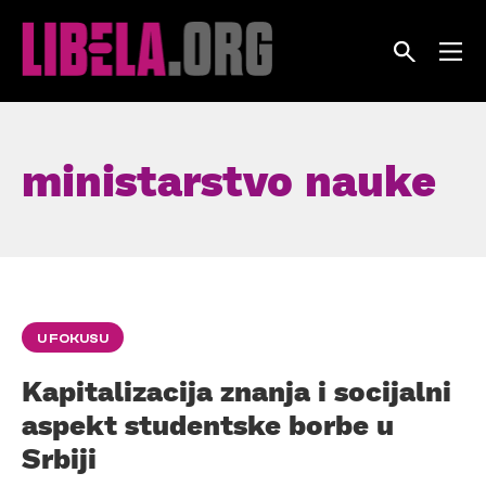
Skip
to
content
ministarstvo nauke
U FOKUSU
Kapitalizacija znanja i socijalni
aspekt studentske borbe u
Srbiji